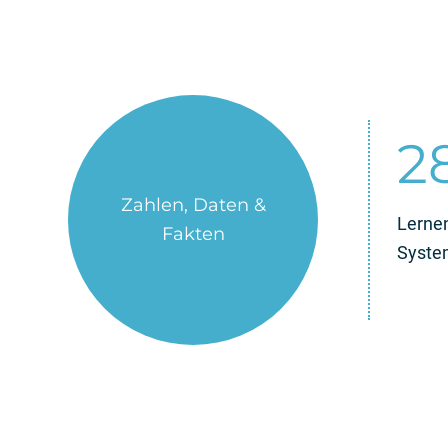
3
Zahlen, Daten &
+
Fakten
Lerne
Syste