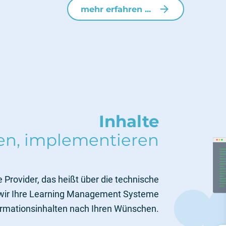
arrow_forward
mehr erfahren ...
Inhalte
ren, implementieren
 Provider, das heißt über die technische
n wir Ihre Learning Management Systeme
formationsinhalten nach Ihren Wünschen.