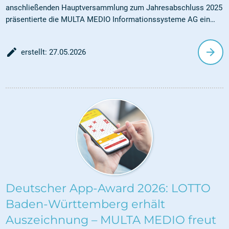
anschließenden Hauptversammlung zum Jahresabschluss 2025
präsentierte die MULTA MEDIO Informationssysteme AG ein
gutes Jahresergebnis, das von den Aktionären ausdrücklich mit
Lob bedacht wurde. „Dieses Lob möchte ich sehr gerne direkt
edit_document
arrow_forward
erstellt: 27.05.2026
an euch weitergeben“, so Vorstand Björn Steinacker an sein
Team gerichtet. „Vielen lieben Dank für euren Einsatz, euer
Engagement und euer Herzblut. Das Ergebnis ist eine
gemeinsame Leistung, auf die wir stolz sein können.“
Deutscher App-Award 2026: LOTTO
Baden-Württemberg erhält
Auszeichnung – MULTA MEDIO freut