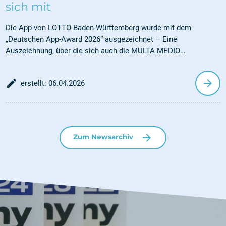
sich mit
Die App von LOTTO Baden-Württemberg wurde mit dem
„Deutschen App-Award 2026“ ausgezeichnet – Eine
Auszeichnung, über die sich auch die MULTA MEDIO
Informationssysteme AG freut.
edit_document
arrow_forward
erstellt: 06.04.2026
arrow_forward
Zum Newsarchiv