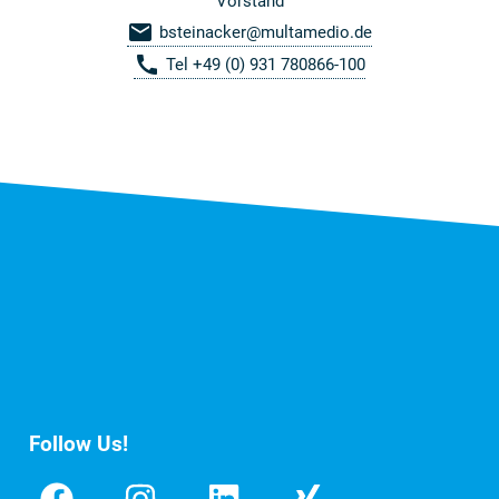
Vorstand
mail
bsteinacker@multamedio.de
call
Tel +49 (0) 931 780866-100
Follow Us!