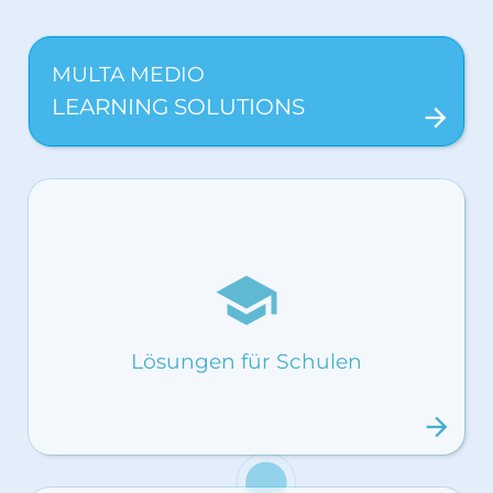
MULTA MEDIO
LEARNING SOLUTIONS
arrow_forward
school
Lösungen für Schulen
arrow_forward