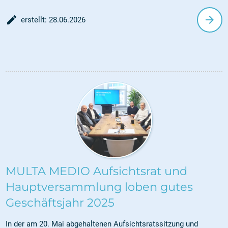
begeistert die Produktion „Der Schimmelreiter“ das Publikum in
edit_document
arrow_forward
erstellt: 28.06.2026
Fulda mit einer atmosphärischen Inszenierung der berühmten
Novelle von Theodor Storm.
MULTA MEDIO Aufsichtsrat und
Hauptversammlung loben gutes
Geschäftsjahr 2025
In der am 20. Mai abgehaltenen Aufsichtsratssitzung und